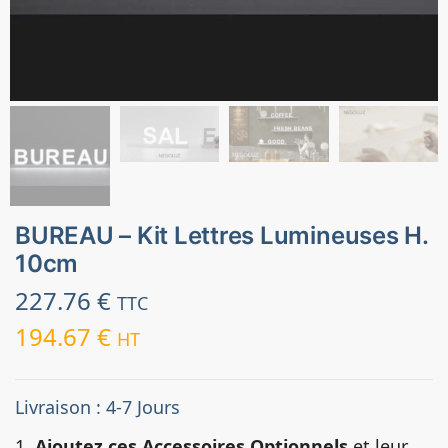
BUREAU – Kit Lettres Lumineuses H.
10cm
227.76
€
TTC
194.67
€
HT
Livraison : 4-7 Jours
1.
Ajoutez ces Accessoires Optionnels
et leur