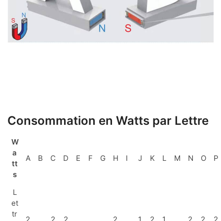
Consommation en Watts par Lettre
W
a
A
B
C
D
E
F
G
H
I
J
K
L
M
N
O
P
tt
s
L
et
tr
2
2
2
2
1
2
1
2
2
2