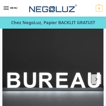
MENU
0
Chez NegoLuz, Papier BACKLIT GRATUIT