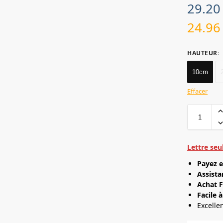
29.2
24.9
HAUTEUR
:
10cm
Effacer
Lettre seu
Payez e
Assista
Achat F
Facile à
Excelle