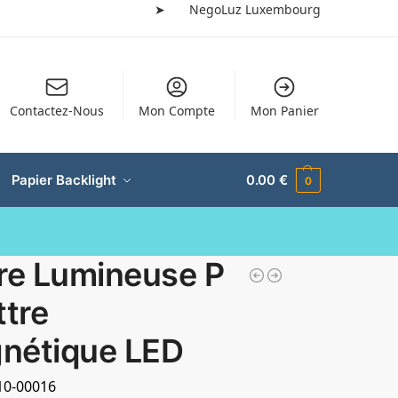
➤
NegoLuz Luxembourg
Contactez-Nous
Mon Compte
Mon Panier
Papier Backlight
0.00
€
0
tre Lumineuse P
ttre
nétique LED
-10-00016