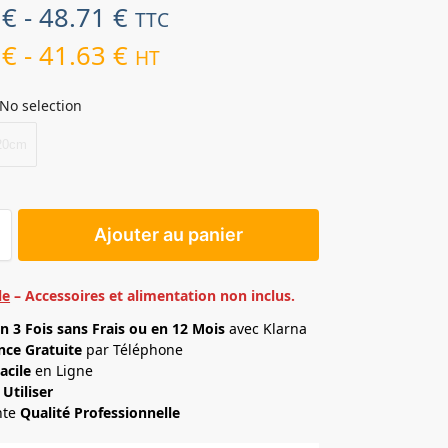
0
€
-
48.71
€
TTC
6
€
-
41.63
€
HT
No selection
20cm
Ajouter au panier
le
– Accessoires et alimentation non inclus.
n 3 Fois sans Frais ou en 12 Mois
avec Klarna
nce Gratuite
par Téléphone
acile
en Ligne
 Utiliser
nte
Qualité Professionnelle