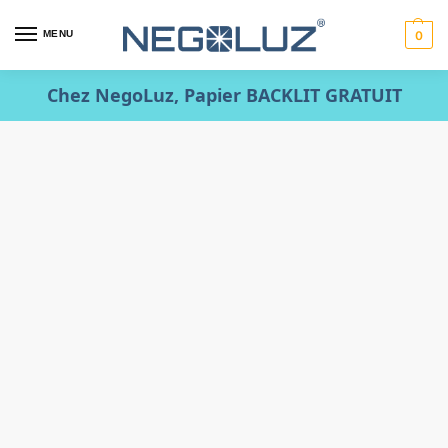
MENU
0
Chez NegoLuz, Papier BACKLIT GRATUIT