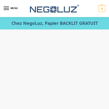
MENU
0
Chez NegoLuz, Papier BACKLIT GRATUIT