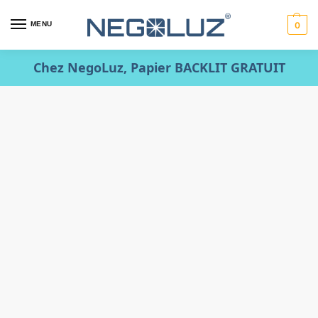
MENU
0
Chez NegoLuz, Papier BACKLIT GRATUIT