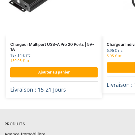
Chargeur Multiport USB-A Pro 20 Ports | 5V-
Chargeur Indiv
1A
6.96
€
TTC
187.14
€
5.95
€
TTC
HT
159.95
€
HT
Ajouter au panier
Livraison :
Livraison : 15-21 Jours
PRODUITS
Agence Immobilière