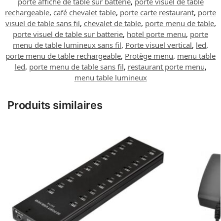
porte affiche de table sur batterie
,
porte visuel de table
rechargeable
,
café chevalet table
,
porte carte restaurant
,
porte
visuel de table sans fil
,
chevalet de table
,
porte menu de table
,
porte visuel de table sur batterie
,
hotel porte menu
,
porte
menu de table lumineux sans fil
,
Porte visuel vertical
,
led
,
porte menu de table rechargeable
,
Protège menu
,
menu table
led
,
porte menu de table sans fil
,
restaurant porte menu
,
menu table lumineux
Produits similaires