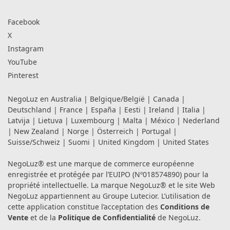
Facebook
X
Instagram
YouTube
Pinterest
NegoLuz en
Australia
|
Belgique/België
|
Canada
|
Deutschland
|
France
|
España
|
Eesti
|
Ireland
|
Italia
|
Latvija
|
Lietuva
|
Luxembourg
|
Malta
|
México
|
Nederland
|
New Zealand
|
Norge
|
Österreich
|
Portugal
|
Suisse/Schweiz
|
Suomi
|
United Kingdom
|
United States
NegoLuz® est une marque de commerce européenne
enregistrée et protégée par l’EUIPO (Nº018574890) pour la
propriété intellectuelle. La marque NegoLuz® et le site Web
NegoLuz appartiennent au Groupe Lutecior. L’utilisation de
cette application constitue l’acceptation des
Conditions de
Vente
et de la
Politique de Confidentialité
de NegoLuz.