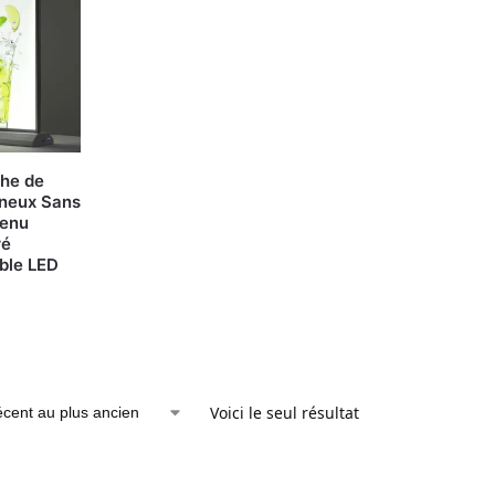
che de
ineux Sans
Menu
ré
ble LED
Voici le seul résultat