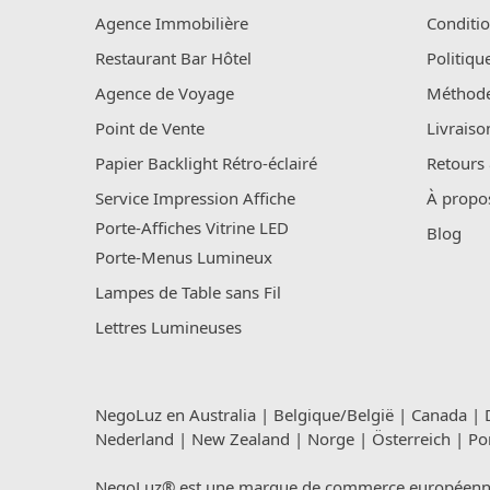
Agence Immobilière
Conditio
Restaurant Bar Hôtel
Politiqu
Agence de Voyage
Méthode
Point de Vente
Livraiso
Papier Backlight Rétro-éclairé
Retours
Service Impression Affiche
À propo
Porte-Affiches Vitrine LED
Blog
Porte-Menus Lumineux
Lampes de Table sans Fil
Lettres Lumineuses
NegoLuz en
Australia
|
Belgique/België
|
Canada
|
Nederland
|
New Zealand
|
Norge
|
Österreich
|
Po
NegoLuz® est une marque de commerce européenne en