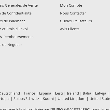
ns Générales de Vente
Mon Compte
e de Confidentialité
Nous Contacter
s de Paiement
Guides Utilisateurs
n et Frais d’Envoi
Avis Clients
 & Remboursements
s de NegoLuz
Deutschland
|
France
|
España
|
Eesti
|
Ireland
|
Italia
|
Latvija
|
rtugal
|
Suisse/Schweiz
|
Suomi
|
United Kingdom
|
United State
registrée et protégée par l’EUIPO (Nº018574890) pour la propri