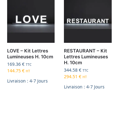
LOVE – Kit Lettres
RESTAURANT – Kit
Lumineuses H. 10cm
Lettres Lumineuses
H. 10cm
169.36
€
TTC
344.58
€
144.75
€
TTC
HT
294.51
€
HT
Livraison : 4-7 Jours
Livraison : 4-7 Jours