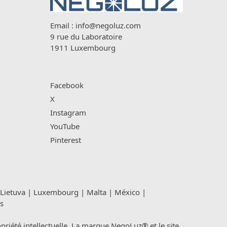
Email :
info@negoluz.com
9 rue du Laboratoire
1911 Luxembourg
Facebook
X
Instagram
YouTube
Pinterest
Lietuva
|
Luxembourg
|
Malta
|
México
|
s
été intellectuelle. La marque NegoLuz® et le site