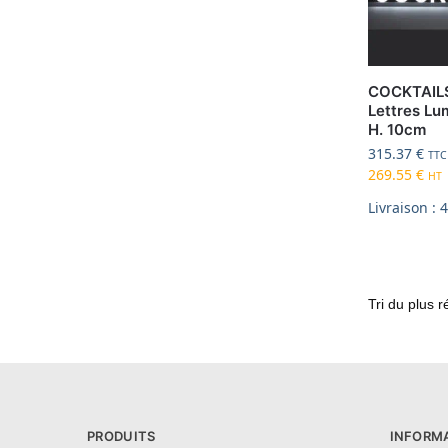
COCKTAILS
Lettres Lu
H. 10cm
315.37
€
TTC
269.55
€
HT
Livraison : 
PRODUITS
INFORM