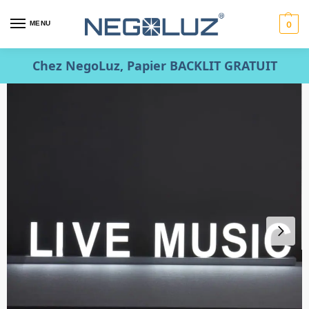
MENU
0
Chez NegoLuz, Papier BACKLIT GRATUIT