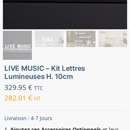
LIVE MUSIC – Kit Lettres
Lumineuses H. 10cm
329.95
€
TTC
282.01
€
HT
Livraison : 4-7 Jours
1.
Ajoutez ces Accessoires Optionnels
et leur