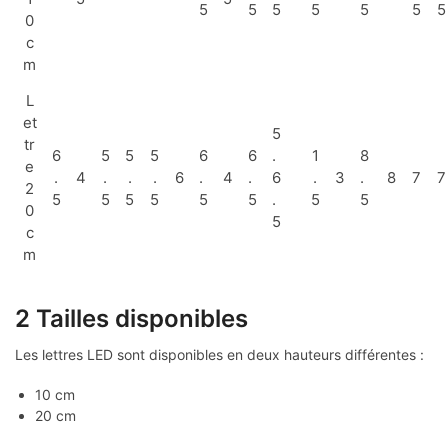
5
5
5
5
5
5
5
0
c
m
L
et
5
tr
6
5
5
5
6
6
.
1
8
e
.
4
.
.
.
6
.
4
.
6
.
3
.
8
7
7
2
5
5
5
5
5
5
.
5
5
0
5
c
m
2 Tailles disponibles
Les lettres LED sont disponibles en deux hauteurs différentes :
10 cm
20 cm