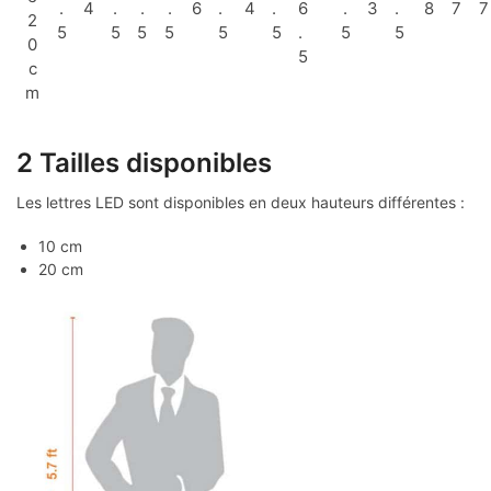
.
4
.
.
.
6
.
4
.
6
.
3
.
8
7
7
2
5
5
5
5
5
5
.
5
5
0
5
c
m
2 Tailles disponibles
Les lettres LED sont disponibles en deux hauteurs différentes :
10 cm
20 cm