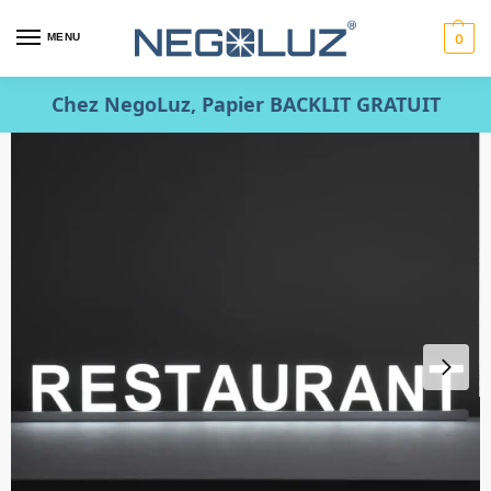
MENU
0
Chez NegoLuz, Papier BACKLIT GRATUIT