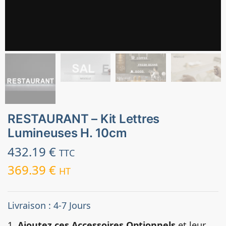
RESTAURANT – Kit Lettres
Lumineuses H. 10cm
432.19
€
TTC
369.39
€
HT
Livraison : 4-7 Jours
1.
Ajoutez ces Accessoires Optionnels
et leur