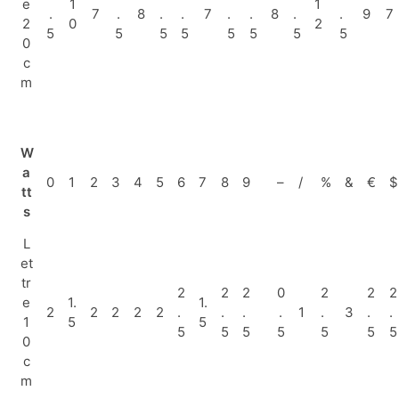
e
1
1
.
7
.
8
.
.
7
.
.
8
.
.
9
7
2
0
2
5
5
5
5
5
5
5
5
0
c
m
W
a
0
1
2
3
4
5
6
7
8
9
–
/
%
&
€
$
tt
s
L
et
tr
2
2
2
0
2
2
2
e
1.
1.
2
2
2
2
2
.
.
.
.
1
.
3
.
.
1
5
5
5
5
5
5
5
5
5
0
c
m