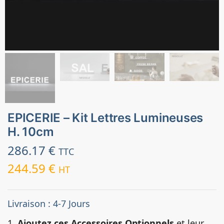
EPICERIE – Kit Lettres Lumineuses
H. 10cm
286.17
€
TTC
244.59
€
HT
Livraison : 4-7 Jours
1.
Ajoutez ces Accessoires Optionnels
et leur