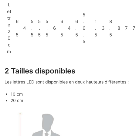
L
et
5
tr
6
5
5
5
6
6
.
1
8
e
.
4
.
.
.
6
.
4
.
6
.
3
.
8
7
7
2
5
5
5
5
5
5
.
5
5
0
5
c
m
2 Tailles disponibles
Les lettres LED sont disponibles en deux hauteurs différentes :
10 cm
20 cm