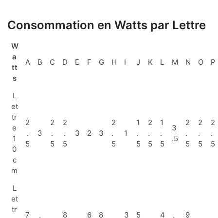
Consommation en Watts par Lettre
W
a
A
B
C
D
E
F
G
H
I
J
K
L
M
N
O
P
tt
s
L
et
tr
2
2
2
2
1
2
1
2
2
2
e
3
.
3
.
.
3
2
3
.
1
.
.
.
.
.
.
1
.5
5
5
5
5
5
5
5
5
5
5
0
c
m
L
et
tr
7
8
6
8
3
5
4
9