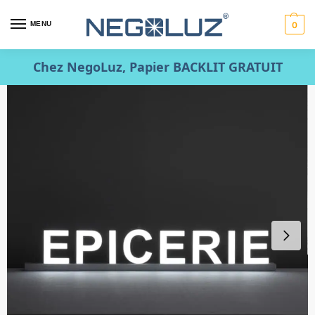
MENU
0
Chez NegoLuz, Papier BACKLIT GRATUIT