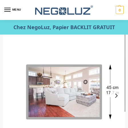
MENU
0
Chez NegoLuz, Papier BACKLIT GRATUIT