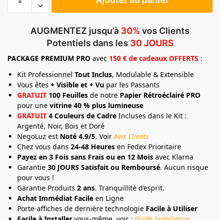
AUGMENTEZ jusqu’à
30%
vos Clients
Potentiels dans les
30 JOURS
PACKAGE
PREMIUM
PRO
avec
150 € de cadeaux OFFERTS
:
Kit Professionnel
Tout Inclus
, Modulable & Extensible
Vous êtes
+ Visible et + Vu
par les Passants
GRATUIT
100 Feuilles
de notre
Papier Rétroéclairé PRO
pour une
vitrine 40 % plus lumineuse
GRATUIT
4 Couleurs de Cadre
Incluses dans le Kit :
Argenté, Noir, Bois et Doré
NegoLuz est
Noté 4.9/5
. Voir
Avis Clients
Chez vous dans
24-48 Heures
en Fedex Prioritaire
Payez en 3 Fois sans Frais ou en 12 Mois
avec Klarna
Garantie
30 JOURS Satisfait ou Remboursé
. Aucun risque
pour vous !
Garantie Produits
2 ans
. Tranquillité d’esprit.
Achat Immédiat Facile
en Ligne
Porte-affiches de dernière technologie
Facile à Utiliser
Facile à Installer
vous-même, voir :
Guide Installation