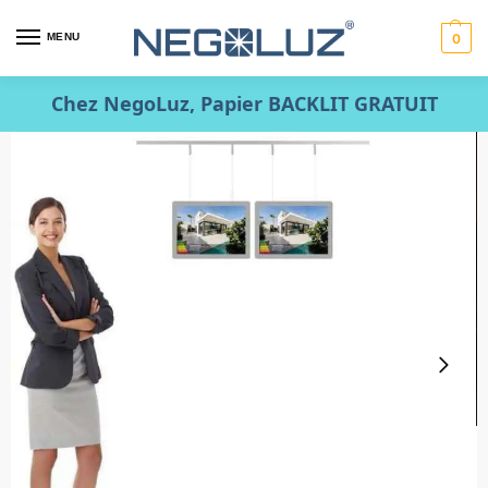
MENU
0
Chez NegoLuz, Papier BACKLIT GRATUIT