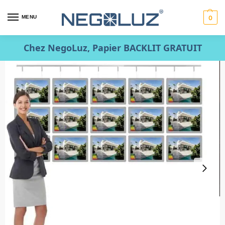
MENU
0
Chez NegoLuz, Papier BACKLIT GRATUIT