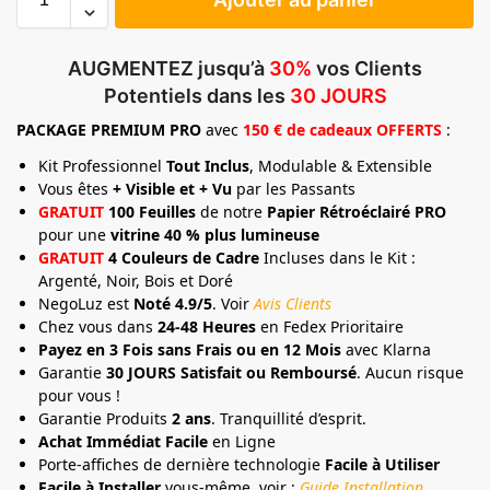
AUGMENTEZ jusqu’à
30%
vos Clients
Potentiels dans les
30 JOURS
PACKAGE
PREMIUM
PRO
avec
150 € de cadeaux OFFERTS
:
Kit Professionnel
Tout Inclus
, Modulable & Extensible
Vous êtes
+ Visible et + Vu
par les Passants
GRATUIT
100 Feuilles
de notre
Papier Rétroéclairé PRO
pour une
vitrine 40 % plus lumineuse
GRATUIT
4 Couleurs de Cadre
Incluses dans le Kit :
Argenté, Noir, Bois et Doré
NegoLuz est
Noté 4.9/5
. Voir
Avis Clients
Chez vous dans
24-48 Heures
en Fedex Prioritaire
Payez en 3 Fois sans Frais ou en 12 Mois
avec Klarna
Garantie
30 JOURS Satisfait ou Remboursé
. Aucun risque
pour vous !
Garantie Produits
2 ans
. Tranquillité d’esprit.
Achat Immédiat Facile
en Ligne
Porte-affiches de dernière technologie
Facile à Utiliser
Facile à Installer
vous-même, voir :
Guide Installation