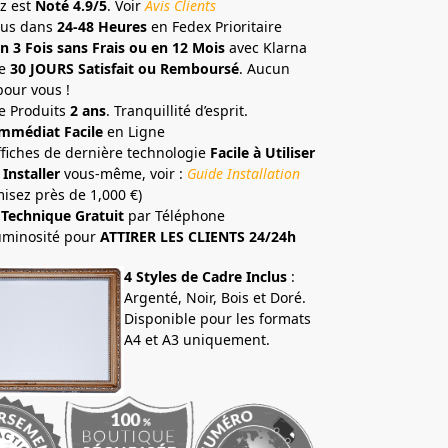
z est
Noté 4.9/5
. Voir
Avis Clients
ous dans
24-48 Heures
en Fedex Prioritaire
n 3 Fois sans Frais ou en 12 Mois
avec Klarna
e
30 JOURS Satisfait ou Remboursé
. Aucun
pour vous !
e Produits
2 ans
. Tranquillité d’esprit.
mmédiat Facile
en Ligne
ffiches de dernière technologie
Facile à Utiliser
 Installer
vous-même, voir :
Guide Installation
isez près de 1,000 €)
 Technique Gratuit
par Téléphone
uminosité pour
ATTIRER LES CLIENTS 24/24h
4 Styles de Cadre Inclus
:
Argenté, Noir, Bois et Doré.
Disponible pour les formats
A4 et A3 uniquement.