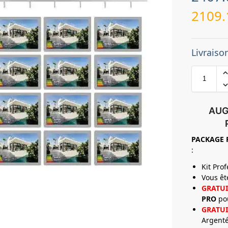
2109
Livraiso
AUG
PACKAGE
:
Kit Pro
Vous ê
GRATUI
PRO
po
GRATUI
Argenté