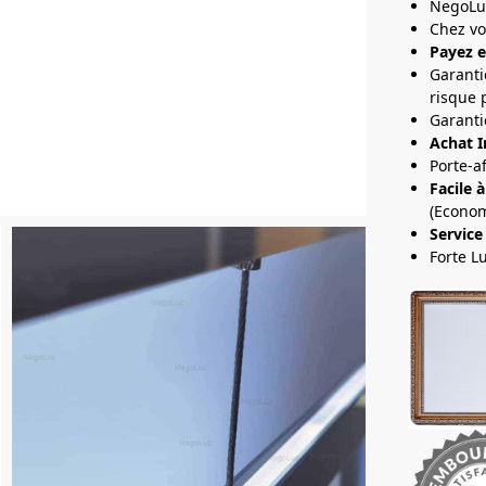
NegoLu
Chez v
Payez e
Garanti
risque 
Garanti
Achat I
Porte-a
Facile à
(Econom
Service
Forte L