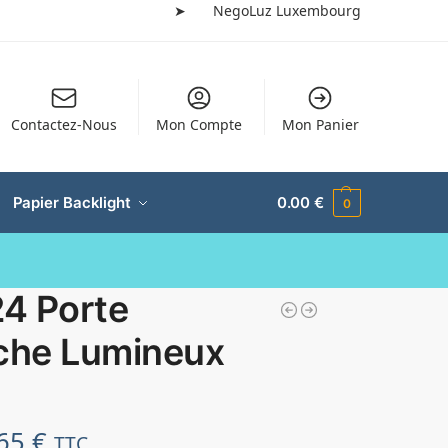
➤
NegoLuz Luxembourg
Contactez-Nous
Mon Compte
Mon Panier
Papier Backlight
0.00
€
0
24 Porte
iche Lumineux
.65
€
TTC