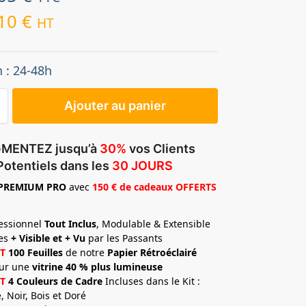
.10
€
HT
n : 24-48h
Ajouter au panier
MENTEZ jusqu’à
30%
vos Clients
Potentiels dans les
30 JOURS
PREMIUM
PRO
avec
150 € de cadeaux OFFERTS
fessionnel
Tout Inclus
, Modulable & Extensible
tes
+ Visible et + Vu
par les Passants
T
100 Feuilles
de notre
Papier Rétroéclairé
ur une
vitrine 40 % plus lumineuse
T
4 Couleurs de Cadre
Incluses dans le Kit :
, Noir, Bois et Doré